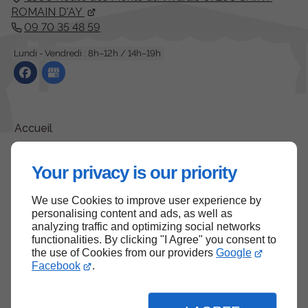
ROMAIN D'AY
09 70 35 48 59
Lundi - Vendredi : 8h–12h / 14h–19h
Accueil
Contactez-nous
Your privacy is our priority
Mentions légales
Plan du site
We use Cookies to improve user experience by
personalising content and ads, as well as
analyzing traffic and optimizing social networks
functionalities. By clicking "I Agree" you consent to
the use of Cookies from our providers
Google
Haut de page
Facebook
.